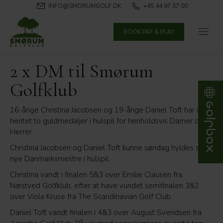
INFO@SMORUMGOLF.DK
+45 44 97 37 00
BOOK PAY & PLAY
2 x DM til Smørum
Golfklub
16-årige Christina Jacobsen og 19-årige Daniel Toft har i dag
hentet to guldmedaljer i hulspil for henholdsvis Damer og
Herrer.
Christina Jacobsen og Daniel Toft kunne søndag hyldes som
nye Danmarksmestre i hulspil.
Christina vandt i finalen 5&3 over Emilie Clausen fra
Næstved Golfklub, efter at have vundet semifinalen 3&2
over Viola Kruse fra The Scandinavian Golf Club.
Daniel Toft vandt finalen i 4&3 over August Svendsen fra