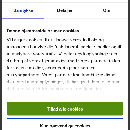
Samtykke
Detaljer
Om
Den kun 16-årige Christina Jacobsen har ved DM Ugen i
Herning hentet en medalje af det ypperste metal til Smørum
Golfklub. (FOTO: JESPER VINZENTS)
Denne hjemmeside bruger cookies
Vi bruger cookies til at tilpasse vores indhold og
annoncer, til at vise dig funktioner til sociale medier og til
at analysere vores trafik. Vi deler også oplysninger om
din brug af vores hjemmeside med vores partnere inden
for sociale medier, annonceringspartnere og
analysepartnere. Vores partnere kan kombinere disse
data med andre oplysninger, du har givet dem, eller som
de har indsamlet fra din brug af deres tjenester.
Tillad alle cookies
Jesper Vinzents foto herunder viser Daniel Toft i en tidligere
turnering.
Kun nødvendige cookies