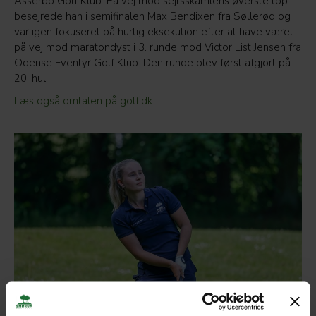
Asserbo Golf Klub. På vej mod sejrsskamlens øverste top
besejrede han i semifinalen Max Bendixen fra Søllerød og
var igen fokuseret på hurtig eksekution efter at have været
på vej mod maratondyst i 3. runde mod Victor List Jensen fra
Odense Eventyr Golf Klub. Den runde blev først afgjort på
20. hul.
Læs også omtalen på golf.dk