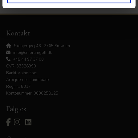
Kontakt
Skebjergvej 46 · 2765 Smørum
info@smorumgolf.dk
+45 44 97 37 00
CVR: 33328990
Bankforbindelse:
Arbejdernes Landsbank
Reg.nr.: 5317
Kontonummer: 0000258125
Følg os