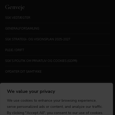
Genveje
SGK VEDTÆGTER
GENERALFORSAMLING
SGK STRATEGI- OG VISIONSPLAN 2025-2027
PLEJE / DRIFT
SGK’S POLITIK OM PRIVATLIV OG COOKIES (GDPR)
OPDATER DIT SAMTYKKE
LEADERBOARD
We value your privacy
We use cookies to enhance your browsing experience,
serve personalized ads or content, and analyze our traffic.
By clicking "Accept All", you consent to our use of cookies.