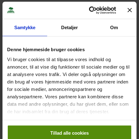
Club Car kan bestilles via GolfBox i forbindelse med
booking. Du er også velkommen til at kontakte shoppen på
+45 4497 3700 – tast 1.
Club Car hentes på gårdspladsen og parkeres bag
Samtykke
Detaljer
Om
administrationsbygningen efter brug. Som udgangspunkt
afleveres nøglen i proshoppen. Hvis shoppen er lukket,
lægges nøglen i den grønne postkasse, som står i
Denne hjemmeside bruger cookies
baggården.
Vi bruger cookies til at tilpasse vores indhold og
annoncer, til at vise dig funktioner til sociale medier og til
at analysere vores trafik. Vi deler også oplysninger om
din brug af vores hjemmeside med vores partnere inden
Priser
for sociale medier, annonceringspartnere og
analysepartnere. Vores partnere kan kombinere disse
GREENFEE
data med andre oplysninger, du har givet dem, eller som
de har indsamlet fra din brug af deres tjenester.
CLUB CAR
DRIVING RANGE
MEDLEMSKABER
Tillad alle cookies