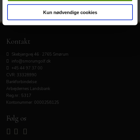
TRÆNING
Kun nødvendige cookies
Kontakt
Skebjergvej 46 · 2765 Smørum
info@smorumgolf.dk
+45 44 97 37 00
CVR: 33328990
Bankforbindelse:
Arbejdernes Landsbank
Reg.nr.: 5317
Kontonummer: 0000258125
Følg os