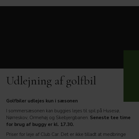
Udlejning af golfbil
Golfbiler udlejes kun i sæsonen
I sommersæsonen kan buggies lejes til spil på Husesø,
Nørreskov, Ormehøj og Skebjergbanen.
Seneste tee time
for brug af buggy er kl. 17.30.
Priser for leje af Club Car. Det er ikke tilladt at medbringe