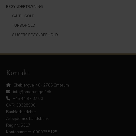
BEGYNDERTRÆNING
GÅ TIL GOLF
TURBOHOLD
8 UGERS BEGYNDERHOLD
Kontakt
Skebjergvej 46 · 2765 Smørum
info@smorumgolf.dk
+45 44 97 37 00
CVR: 33328990
Bankforbindelse:
Arbejdernes Landsbank
Reg.nr.: 5317
Kontonummer: 0000258125