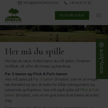
INFO@SMORUMGOLF.DK
+45 44 97 37 00
BOOK PAY & PLAY
Her må du spille
Her kan du læse, hvilke baner du må spille i Smørum
Golfklub, alt efter dit niveau og handicap.
Par 3-banen og Pitch & Putt-banen
Alle må spille på
Par 3-banen
(9 huller), som er af meget
høj standard og sjov at spille for både nybegyndere og
rutinerede golfspillere. Alle må også spille på
Pitch & Putt-
banen
(6 huller), som er en god bane til at træne de korte
slag.