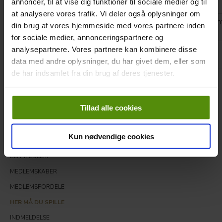
annoncer, til at vise dig funktioner til sociale medier og til
Hverdagsmedlem
X
X
X
X
at analysere vores trafik. Vi deler også oplysninger om
Gælder alle hverdage. I weekender kan der spilles mod green
din brug af vores hjemmeside med vores partnere inden
de andre baner.
for sociale medier, annonceringspartnere og
Intermediate
X
X
analysepartnere. Vores partnere kan kombinere disse
medlem
data med andre oplysninger, du har givet dem, eller som
de har indsamlet fra din brug af deres tjenester.
Tillad alle cookies
Medlem
Kun nødvendige cookies
VELKOMMEN I SGK
BLIV MEDLEM
MEDLEMSKABER
MEDLEMSFORDELE
HER MÅ DU SPILLE
INDMELDELSE