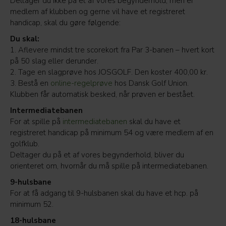
Deltager du ikke på et af vores begynderhold, men er
medlem af klubben og gerne vil have et registreret
handicap, skal du gøre følgende:
Du skal:
1. Aflevere mindst tre scorekort fra Par 3-banen – hvert kort
på 50 slag eller derunder.
2. Tage en slagprøve hos JOSGOLF. Den koster 400,00 kr.
3. Bestå en
online-regelprøve
hos Dansk Golf Union.
Klubben får automatisk besked, når prøven er bestået.
Intermediatebanen
For at spille på
intermediatebanen
skal du have et
registreret handicap på minimum 54 og være medlem af en
golfklub.
Deltager du på et af vores begynderhold, bliver du
orienteret om, hvornår du må spille på intermediatebanen.
9-hulsbane
For at få adgang til 9-hulsbanen skal du have et hcp. på
minimum 52.
18-hulsbane