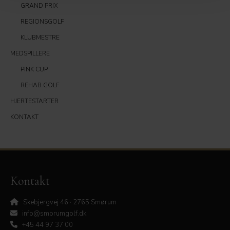
GRAND PRIX
REGIONSGOLF
KLUBMESTRE
MEDSPILLERE
PINK CUP
REHAB GOLF
HJERTESTARTER
KONTAKT
Kontakt
Skebjergvej 46 · 2765 Smørum
info@smorumgolf.dk
+45 44 97 37 00