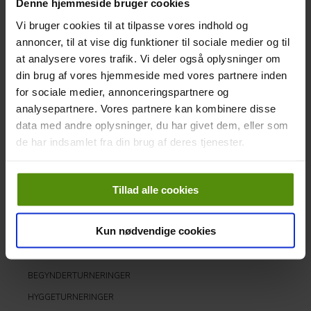
Denne hjemmeside bruger cookies
ØKONOMI OG RETTIGHEDER
Vi bruger cookies til at tilpasse vores indhold og
FÆLLESTRÆNING
annoncer, til at vise dig funktioner til sociale medier og til
at analysere vores trafik. Vi deler også oplysninger om
SÅDAN FÅR DU ET GOLFKØREKORT
din brug af vores hjemmeside med vores partnere inden
ARRANGEMENTER
for sociale medier, annonceringspartnere og
MÅLSÆTNING OG OMDØMME
analysepartnere. Vores partnere kan kombinere disse
data med andre oplysninger, du har givet dem, eller som
TURNERINGER
de har indsamlet fra din brug af deres tjenester.
INTERNE TURNERINGER
EKSTERNE TURNERINGER
Tillad alle cookies
TRÆNINGSTIDER
TURNERINGER
Kun nødvendige cookies
TURNERINGSBESTEMMELSER
SPILFORMATER
BEGYNDERTURNERINGER
HYGGETURNERINGER