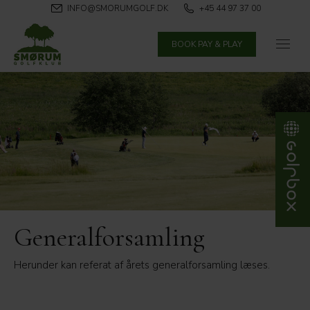
INFO@SMORUMGOLF.DK
+45 44 97 37 00
BOOK PAY & PLAY
Generalforsamling
Herunder kan referat af årets generalforsamling læses.