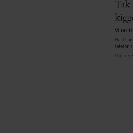
Tak 
kigg
Vi ser fr
Har I spø
telefonis
Vi glæder 