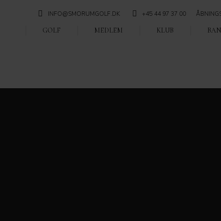
INFO@SMORUMGOLF.DK
+45 44 97 37 00
ÅBNING
GOLF
MEDLEM
KLUB
BAN