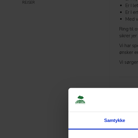
REJSER
Er I l
Er I e
Med v
Ring til 
sikrer je
Vi har s
ønsker e
Vi sørger
Som firm
Susanne
Vi tilb
golfarr
Samtykke
En sjov 
hvor all