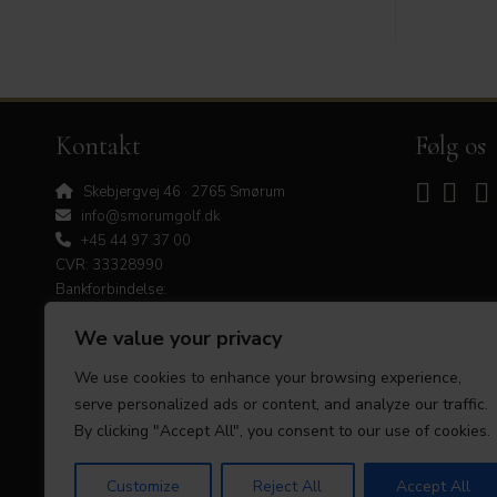
Kontakt
Følg os
Skebjergvej 46 · 2765 Smørum
info@smorumgolf.dk
+45 44 97 37 00
CVR: 33328990
Bankforbindelse:
Arbejdernes Landsbank
We value your privacy
Reg.nr.: 5317
Kontonummer: 0000258125
We use cookies to enhance your browsing experience,
serve personalized ads or content, and analyze our traffic.
By clicking "Accept All", you consent to our use of cookies.
Customize
Reject All
Accept All