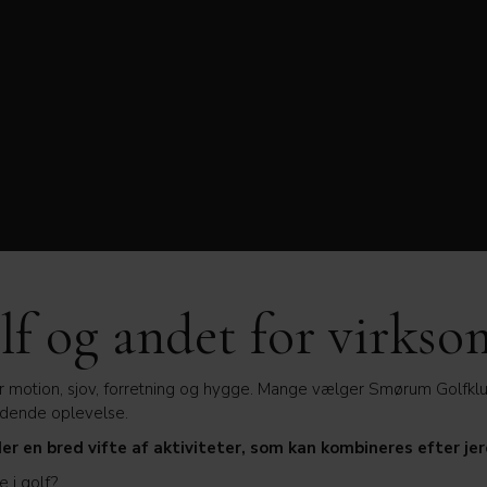
lf og andet for virks
 motion, sjov, forretning og hygge. Mange vælger Smørum Golfk
dende oplevelse.
der en bred vifte af aktiviteter, som kan kombineres efter je
ye i golf?