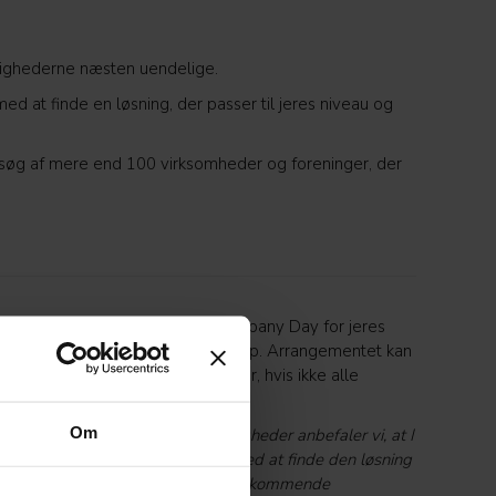
lighederne næsten uendelige.
ed at finde en løsning, der passer til jeres niveau og
besøg af mere end 100 virksomheder og foreninger, der
naturligvis også arrangere en Company Day for jeres
 hvis de har et registreret handicap. Arrangementet kan
res med et af forslagene ovenfor, hvis ikke alle
re har et registreret handicap.
Om
huller og mange forskellige muligheder anbefaler vi, at I
n snak med os. Så hjælper vi jer med at finde den løsning
ination, der passer bedst til jeres kommende