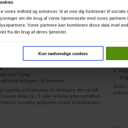
ookies
discipliner efter kyndig instruktion fra vores trænerteam.
arrange
se vores indhold og annoncer, til at vise dig funktioner til sociale
tch & Putt, 6 huller (50-85 meter) – 298 pr. person
Kombin
oplysninger om din brug af vores hjemmeside med vores partnere i
hed: cirka 2½ time
Lækk
malt antal deltagere: 24 personer
ysepartnere. Vores partnere kan kombinere disse data med andr
Mode
et fra din brug af deres tjenester.
g hyggelig introduktion til golf for dem, der ikke har
Smørum 
illet før. Gruppen deles op i 3- eller 4-bolde efter
sal.
ion fra trænerteamet, hvorefter grupperne dyster mod
Sels
.
Kun nødvendige cookies
Rest
r-3-banen, 9 huller (91-160 meter) – 458 pr.
nord
on
Muli
ed: cirka 3 timer
omgi
malt antal deltagere: 36 personer
Ønsker 
g hyggelig golfoplevelse for deltagere, der har lidt
indhold,
Gruppen deles op i 3- eller 4-bolde efter instruktion
erteamet, hvorefter grupperne dyster mod hinanden.