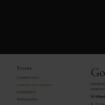
Events
Go
COMPANY DAYS
Kombinér
COMPANY DAYS UDVIDET
underhol
KONFERENCE
Vi tilby
ÅRSKALENDER
Er I n