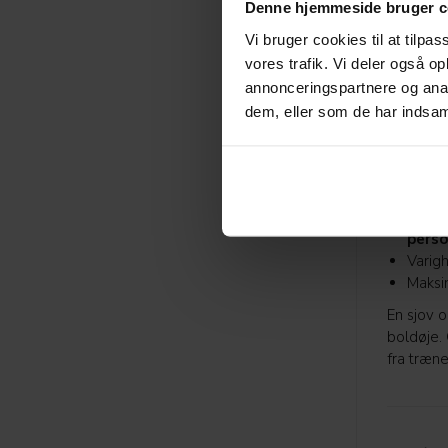
Denne hjemmeside bruger c
spillets 
Vi bruger cookies til at tilpas
B: Pi
vores trafik. Vi deler også 
Varig
Maksi
annonceringspartnere og anal
dem, eller som de har indsaml
En sjov o
prøvet sp
instrukt
hinanden
C: Pa
pers
Varigh
Maksi
En sjov o
boldøje. 
fra træn