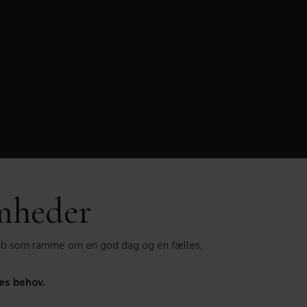
omheder
lub som ramme om en god dag og en fælles,
res behov.