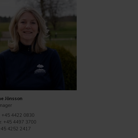
e Jönsson
nager
e: +45 4422 0830
e: +45 4497 3700
 +45 4252 2417