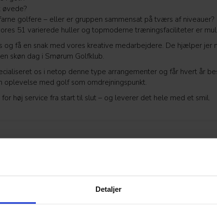
et øvede?
rfarne golfere – eller er gruppen sammensat på tværs af niveauer?
ores 51 varierede huller og topmoderne træningsfaciliteter er mu
os og få en snak med vores kreative medarbejdere. De hjælper jer m
r en skøn dag i Smørum Golfklub.
pecialiseret os i netop denne type arrangementer og får hvert år 
n oplevelse med golf som omdrejningspunkt.
 for høj service fra start til slut – og leverer det hele med et smil.
akunde i Smørum Golfklub bliver du betjent af
Vi kan 
 Jönsson og Team JOSGOLF.
gæster,
kombine
yder blandt andet følgende populære
deltage
angementer (min. 8 personer):
Detaljer
Med 51 
og lærerig måde at stifte bekendtskab med golf på,
tager e
e deltagere dyster mod hinanden og bliver udfordret i
og komb