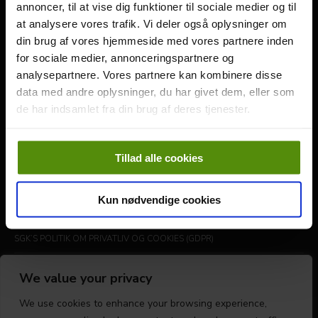
annoncer, til at vise dig funktioner til sociale medier og til
Følg os
at analysere vores trafik. Vi deler også oplysninger om
din brug af vores hjemmeside med vores partnere inden
for sociale medier, annonceringspartnere og
analysepartnere. Vores partnere kan kombinere disse
Genveje
data med andre oplysninger, du har givet dem, eller som
de har indsamlet fra din brug af deres tjenester.
SGK VEDTÆGTER
GENERALFORSAMLING
Tillad alle cookies
SGK STRATEGI- OG VISIONSPLAN 2025-2027
Kun nødvendige cookies
PLEJE / DRIFT
SGK’S POLITIK OM PRIVATLIV OG COOKIES (GDPR)
OPDATER DIT SAMTYKKE
We value your privacy
We use cookies to enhance your browsing experience,
LEADERBOARD