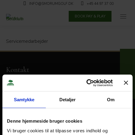
INFO@SMORUMGOLF.DK
+45 44 97 37 00
BOOK PAY & PLAY
Servicemedarbejder
Kontakt
Skebjergvej 46 · 2765 Smørum
info@smorumgolf.dk
+45 44 97 37 00
Samtykke
Detaljer
Om
CVR: 33328990
Bankforbindelse:
Arbejdernes Landsbank
Denne hjemmeside bruger cookies
Reg.nr.: 5317
Kontonummer: 0000258125
Vi bruger cookies til at tilpasse vores indhold og