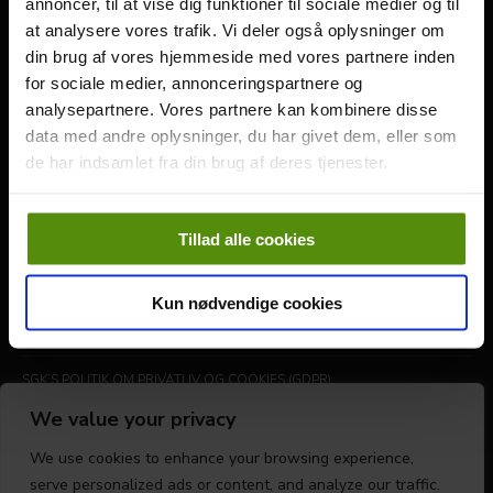
annoncer, til at vise dig funktioner til sociale medier og til
at analysere vores trafik. Vi deler også oplysninger om
Følg os
din brug af vores hjemmeside med vores partnere inden
for sociale medier, annonceringspartnere og
analysepartnere. Vores partnere kan kombinere disse
data med andre oplysninger, du har givet dem, eller som
Genveje
de har indsamlet fra din brug af deres tjenester.
SGK VEDTÆGTER
Tillad alle cookies
GENERALFORSAMLING
SGK STRATEGI- OG VISIONSPLAN 2025-2027
Kun nødvendige cookies
PLEJE / DRIFT
SGK’S POLITIK OM PRIVATLIV OG COOKIES (GDPR)
We value your privacy
OPDATER DIT SAMTYKKE
We use cookies to enhance your browsing experience,
serve personalized ads or content, and analyze our traffic.