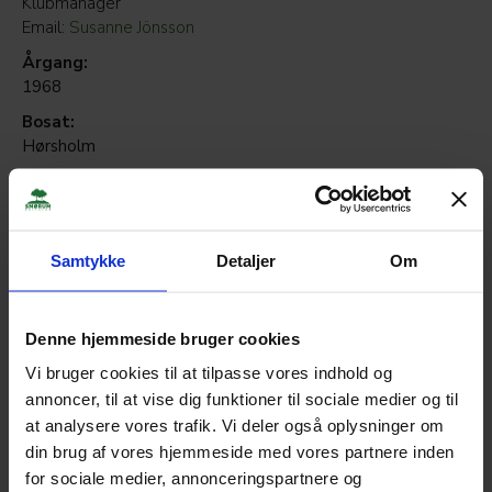
Klubmanager
Email:
Susanne Jönsson
Årgang:
1968
Bosat:
Hørsholm
Job:
Arbejdet i danske designvirksomheder og senest som
klubsekretær i Rungsted Golf Klub.
Samtykke
Detaljer
Om
Jeg ser mig selv som humørspreder, spontan og
entusiastisk. Ser muligheder, hvor andre ser forhindringer.
Integritet, respekt og ordentlighed er vigtige værdier for
mig. Der skal være en balance mellem rutiner og
Denne hjemmeside bruger cookies
nytænkning. Min golf-rejse begyndte i Nivå Golf for mange
Vi bruger cookies til at tilpasse vores indhold og
år siden.
annoncer, til at vise dig funktioner til sociale medier og til
HCP:
at analysere vores trafik. Vi deler også oplysninger om
22,9
din brug af vores hjemmeside med vores partnere inden
for sociale medier, annonceringspartnere og