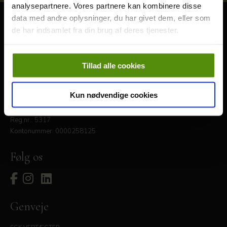
analysepartnere. Vores partnere kan kombinere disse
data med andre oplysninger, du har givet dem, eller som
Kontakt
de har indsamlet fra din brug af deres tjenester.
Skebjergvej 46 · 2765 Smørum
info@smorumgolf.dk
Tillad alle cookies
+45 44 97 37 00
CVR: 33328990
Kun nødvendige cookies
Bankforbindelse:
Arbejdernes Landsbank
Reg.nr.: 5317
Kontonummer: 0000258125
Følg os
Genveje