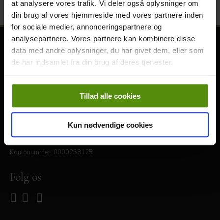
at analysere vores trafik. Vi deler også oplysninger om
din brug af vores hjemmeside med vores partnere inden
for sociale medier, annonceringspartnere og
analysepartnere. Vores partnere kan kombinere disse
data med andre oplysninger, du har givet dem, eller som
Kontakt
de har indsamlet fra din brug af deres tjenester.
Skebjergvej 46 · 2765 Smørum
info@smorumgolf.dk
Tillad alle cookies
+45 44 97 37 00
CVR: 33328990
Bankforbindelse:
Kun nødvendige cookies
Arbejdernes Landsbank
Reg.nr.: 5317
Kontonummer: 0000258125
Følg os