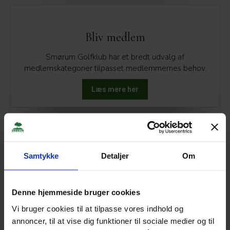
Bliv medlem
Smørum Golfklub har et bredt udvalg af
medlemskategorier tilpasset medlemmernes behov.
Læs mere her
Arrangementer
Samtykke
Detaljer
Om
Book din Company Day eller benyt vores
møde-/konferencefaciliteter i Smørum Golfklub.
Denne hjemmeside bruger cookies
Vi bruger cookies til at tilpasse vores indhold og
Læs mere her
annoncer, til at vise dig funktioner til sociale medier og til