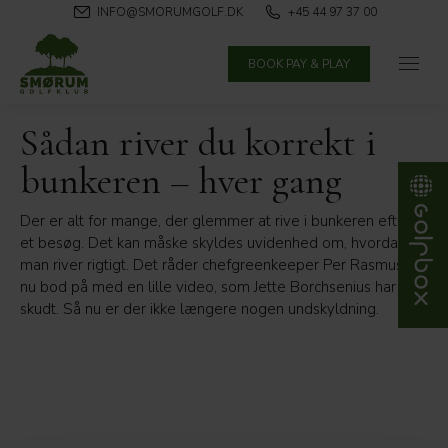
INFO@SMORUMGOLF.DK
+45 44 97 37 00
BOOK PAY & PLAY
Sådan river du korrekt i
bunkeren – hver gang
Der er alt for mange, der glemmer at rive i bunkeren efter
et besøg. Det kan måske skyldes uvidenhed om, hvordan
man river rigtigt. Det råder chefgreenkeeper Per Rasmussen
nu bod på med en lille video, som Jette Borchsenius har
skudt. Så nu er der ikke længere nogen undskyldning.