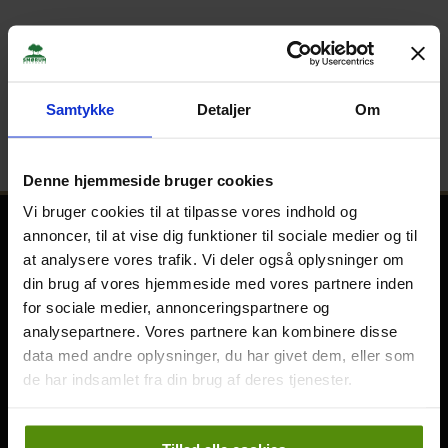
Samtykke
Detaljer
Om
Denne hjemmeside bruger cookies
Vi bruger cookies til at tilpasse vores indhold og
annoncer, til at vise dig funktioner til sociale medier og til
Kontakt
at analysere vores trafik. Vi deler også oplysninger om
din brug af vores hjemmeside med vores partnere inden
Skebjergvej 46 · 2765 Smørum
for sociale medier, annonceringspartnere og
info@smorumgolf.dk
analysepartnere. Vores partnere kan kombinere disse
+45 44 97 37 00
data med andre oplysninger, du har givet dem, eller som
CVR: 33328990
de har indsamlet fra din brug af deres tjenester.
Bankforbindelse:
Arbejdernes Landsbank
Reg.nr.: 5317