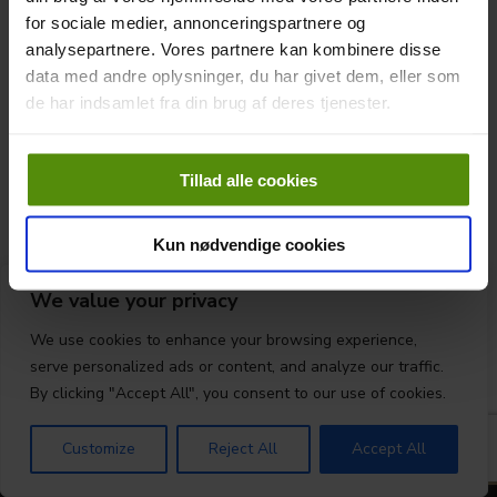
for sociale medier, annonceringspartnere og
analysepartnere. Vores partnere kan kombinere disse
data med andre oplysninger, du har givet dem, eller som
de har indsamlet fra din brug af deres tjenester.
Våde baner
Tillad alle cookies
Klub nyheder 2024
By
admin
21. februar 2024
Derfor skal du bruge måtte Uden måtter skabes der
Kun nødvendige cookies
ar på fairways på kort sigt, og risikoen for svært
bekæmpeligt ukrudt på længere sigt øges. Smørum
We value your privacy
Golfklubs baneudvalg har besluttet, at
der SKAL bruges fairwaymåtte ved spil uden for
We use cookies to enhance your browsing experience,
vækstsæsonen. Årsagen er især hensynet til
serve personalized ads or content, and analyze our traffic.
fairways, da der ikke er genvækst i perioden
By clicking "Accept All", you consent to our use of cookies.
november til april. Alle…
Customize
Reject All
Accept All