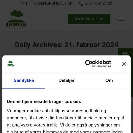
INFO@SMORUMGOLF.DK
+45 44 97 37 00
BOOK PAY & PLAY
Daily Archives:
21. februar 2024
You are here:
Home
2024
februar
21
Samtykke
Detaljer
Om
Denne hjemmeside bruger cookies
Vi bruger cookies til at tilpasse vores indhold og
annoncer, til at vise dig funktioner til sociale medier og til
at analysere vores trafik. Vi deler også oplysninger om
din brug af vores hjemmeside med vores partnere inden