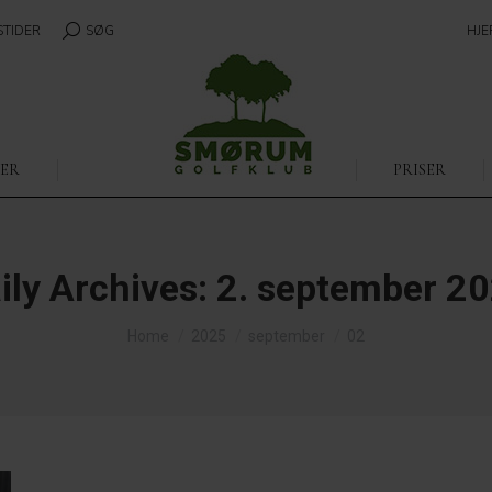
STIDER
SEARCH:
SØG
HJE
ER
PRISER
ily Archives:
2. september 2
You are here:
Home
2025
september
02