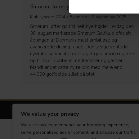
Smørum løfter golf til helt nye højder
Klub nyheder 2024
By
admin
2. september 2025
Smørum løfter golf til helt nye højder Lørdag den
30. august markerede Smørum Golfklub officielt
åbningen af Danmarks mest ambitiøse og
avancerede driving range. Den længe ventede
nyskabelse var allerede taget godt imod i ugerne
op til, hvor klubbens medlemmer og gæster
blandt andet satte ny rekord med mere end
44.000 golfbolde slået på blot…
© 2025 
We value your privacy
We use cookies to enhance your browsing experience,
serve personalized ads or content, and analyze our traffic.