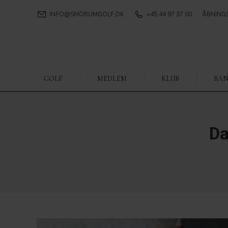
INFO@SMORUMGOLF.DK
+45 44 97 37 00
ÅBNING
GOLF
MEDLEM
KLUB
BAN
Da