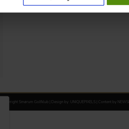
Copyright Smørum Golfklub | Design by:
UNIQUEPIXELS
| Content by
NEWSL